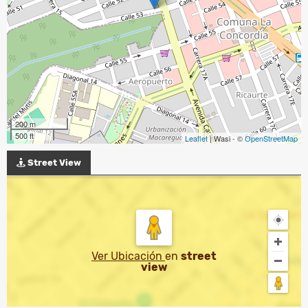
200 m
500 ft
Leaflet
| Wasi - ©
OpenStreetMap
Street View
Ver Ubicación
en
street
view