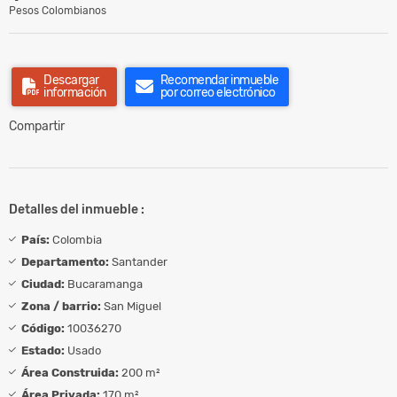
Pesos Colombianos
Descargar
Recomendar inmueble
información
por correo electrónico
Compartir
Detalles del inmueble :
País:
Colombia
Departamento:
Santander
Ciudad:
Bucaramanga
Zona / barrio:
San Miguel
Código:
10036270
Estado:
Usado
Área Construida:
200 m²
Área Privada:
170 m²