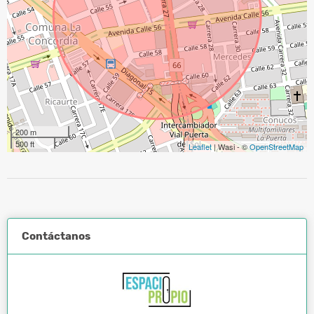
200 m
500 ft
Leaflet
| Wasi - ©
OpenStreetMap
Contáctanos